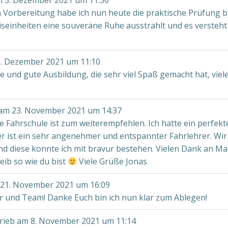
m
5. Dezember 2021
um
11:30
 Vorbereitung habe ich nun heute die praktische Prüfung 
xiseinheiten eine souveräne Ruhe ausstrahlt und es versteht
. Dezember 2021
um
11:10
 und gute Ausbildung, die sehr viel Spaß gemacht hat, viel
 am
23. November 2021
um
14:37
e Fahrschule ist zum weiterempfehlen. Ich hatte ein perfe
ter ist ein sehr angenehmer und entspannter Fahrlehrer. Wir
d diese konnte ich mit bravur bestehen. Vielen Dank an Ma
leib so wie du bist
Viele Grüße Jonas
21. November 2021
um
16:09
r und Team! Danke Euch bin ich nun klar zum Ablegen!
rieb am
8. November 2021
um
11:14