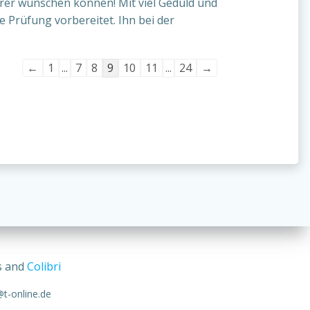
hrer wünschen können! Mit viel Geduld und
 Prüfung vorbereitet. Ihn bei der
Navigation
←
1
...
7
8
9
10
11
...
24
→
der
Gästebuchliste
s and
Colibri
t-online.de