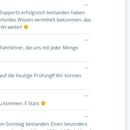
Diese
...
Metabox
s Supports erfolgreich bestanden haben.
ein-/ausblenden.
ertvolles Wissen vermittelt bekommen, das
nkt weiter!
Diese
...
Metabox
Fahrlehrer, die uns mit jeder Menge
ein-/ausblenden.
Diese
...
Metabox
auf die heutige Prüfung!!! Wir können
ein-/ausblenden.
Diese
...
Metabox
zu kommen. 5 Stars
ein-/ausblenden.
Diese
...
Metabox
am Sonntag bestanden. Einen besonders
ein-/ausblenden.