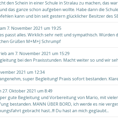
cht den Schein in einer Schule in Stralau zu machen, das war 
 und das ganze schon aufgeben wollte. Habe dann die Schule
hlen kann und bin seit gestern glücklicher Besitzer des SB
 am
7. November 2021
um
19:25
es passt alles. Wirklich sehr nett und sympathisch. Würden
dlichen Grüßen M+M+J Schrumpf
rieb am
7. November 2021
um
15:29
egleitung bei den Praxisstunden. Macht weiter so und wir s
ovember 2021
um
12:34
r angenehm, super Begleitung! Praxis sofort bestanden. Kla
m
27. Oktober 2021
um
8:49
uper gute Begleitung und Vorbereitung von Mario, mit viel
rüfung bestanden. MANN ÜBER BORD, ich werde es nie verge
bungsfahrt gebracht hast...!!! Du hast an mich geglaubt...