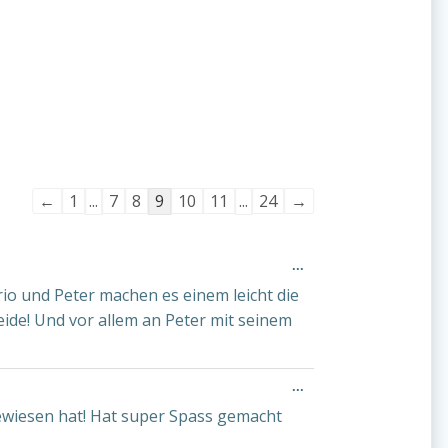
Navigation
←
1
...
7
8
9
10
11
...
24
→
der
Gästebuchliste
Diese
...
Metabox
rio und Peter machen es einem leicht die
ein-/ausblenden.
ide! Und vor allem an Peter mit seinem
Diese
...
Metabox
ewiesen hat! Hat super Spass gemacht
ein-/ausblenden.