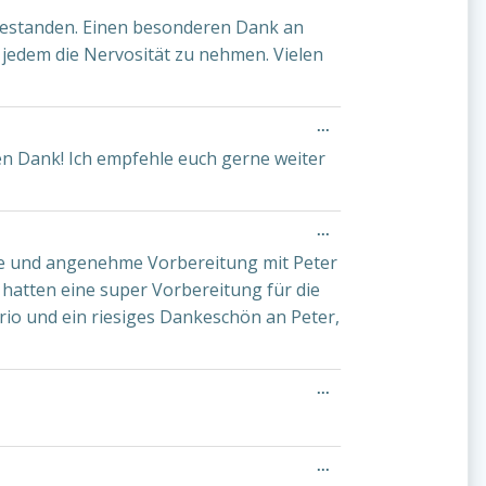
Metabox
bestanden. Einen besonderen Dank an
ein-/ausblenden.
 jedem die Nervosität zu nehmen. Vielen
Diese
...
Metabox
en Dank! Ich empfehle euch gerne weiter
ein-/ausblenden.
Diese
...
Metabox
kte und angenehme Vorbereitung mit Peter
ein-/ausblenden.
 hatten eine super Vorbereitung für die
rio und ein riesiges Dankeschön an Peter,
Diese
...
Metabox
ein-/ausblenden.
Diese
...
Metabox