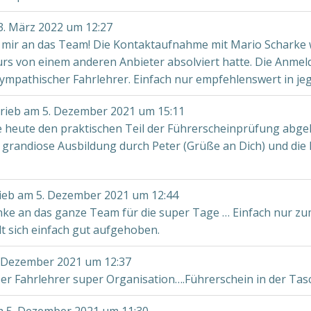
. März 2022
um
12:27
mir an das Team! Die Kontaktaufnahme mit Mario Scharke w
urs von einem anderen Anbieter absolviert hatte. Die Anme
ympathischer Fahrlehrer. Einfach nur empfehlenswert in jeg
rieb am
5. Dezember 2021
um
15:11
e heute den praktischen Teil der Führerscheinprüfung abgel
ie grandiose Ausbildung durch Peter (Grüße an Dich) und die
ieb am
5. Dezember 2021
um
12:44
ke an das ganze Team für die super Tage … Einfach nur zu
t sich einfach gut aufgehoben.
 Dezember 2021
um
12:37
er Fahrlehrer super Organisation….Führerschein in der Tasc