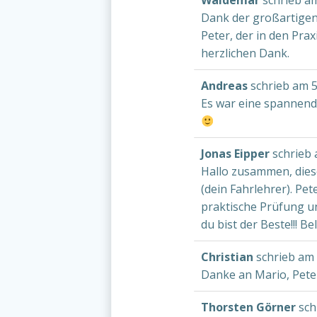
Waldemar
schrieb a
Dank der großartigen
Peter, der in den Pra
herzlichen Dank.
Andreas
schrieb am
5
Es war eine spannende
Jonas Eipper
schrieb
Hallo zusammen, dies
(dein Fahrlehrer). Pe
praktische Prüfung un
du bist der Beste!!! Be
Christian
schrieb am
Danke an Mario, Pete
Thorsten Görner
sch