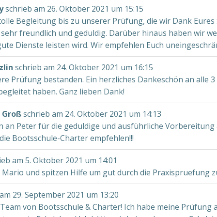
ay
schrieb am
26. Oktober 2021
um
15:15
tolle Begleitung bis zu unserer Prüfung, die wir Dank Eure
 sehr freundlich und geduldig. Darüber hinaus haben wir w
ute Dienste leisten wird. Wir empfehlen Euch uneingeschrä
zlin
schrieb am
24. Oktober 2021
um
16:15
e Prüfung bestanden. Ein herzliches Dankeschön an alle 3 
begleitet haben. Ganz lieben Dank!
n Groß
schrieb am
24. Oktober 2021
um
14:13
 an Peter für die geduldige und ausführliche Vorbereitung 
die Bootsschule-Charter empfehlen!!!
ieb am
5. Oktober 2021
um
14:01
 Mario und spitzen Hilfe um gut durch die Praxispruefung 
 am
29. September 2021
um
13:20
Team von Bootsschule & Charter! Ich habe meine Prüfung 