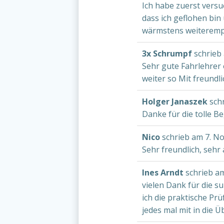
Ich habe zuerst versu
dass ich geflohen bin
wärmstens weiterempfe
3x Schrumpf
schrieb
Sehr gute Fahrlehrer 
weiter so Mit freun
Holger Janaszek
sch
Danke für die tolle B
Nico
schrieb am
7. N
Sehr freundlich, seh
Ines Arndt
schrieb a
vielen Dank für die s
ich die praktische P
jedes mal mit in die Ü