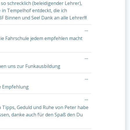
so schrecklich (beleidigender Lehrer),
ein-/ausblenden.
 in Tempelhof entdeckt, die ich
F Binnen und See! Dank an alle Lehrer!!!
Diese
...
Metabox
 die Fahrschule jedem empfehlen macht
ein-/ausblenden.
Diese
...
Metabox
ehen uns zur Funkausbildung
ein-/ausblenden.
Diese
...
Metabox
re Empfehlung
ein-/ausblenden.
Diese
...
Metabox
en Tipps, Geduld und Ruhe von Peter habe
ein-/ausblenden.
ssen, danke auch für den Spaß den Du