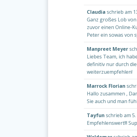
Claudia
schrieb am
13
Ganz großes Lob von 
zuvor einen Online-K
Peter ein sowas von s
Manpreet Meyer
sch
Liebes Team, ich hab
definitiv nur durch d
weiterzuempfehlen!
Marrock Florian
schr
Hallo zusammen , Dan
Sie auch und man fühl
Tayfun
schrieb am
5.
Empfehlenswert!!! Sup