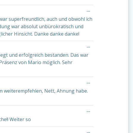
Diese
...
Metabox
ar superfreundlich, auch und obwohl ich
ein-/ausblenden.
ldung war absolut unbürokratisch und
licher Hinsicht. Danke danke danke!
Diese
...
Metabox
egt und erfolgreich bestanden. Das war
ein-/ausblenden.
 Präsenz von Mario möglich. Sehr
Diese
...
Metabox
m weiterempfehlen, Nett, Ahnung habe.
ein-/ausblenden.
Diese
...
Metabox
he!! Weiter so
ein-/ausblenden.
Diese
...